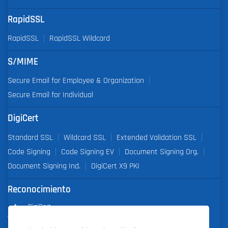
RapidSSL
RapidSSL
RapidSSL Wildcard
S/MIME
Secure Email for Employee & Organization
Secure Email for Individual
DigiCert
Standard SSL
Wildcard SSL
Extended Validation SSL
Code Signing
Code Signing EV
Document Signing Org.
Document Signing Ind.
DigiCert X9 PKI
Reconocimiento
DigiCert
Partner of the Year 2019