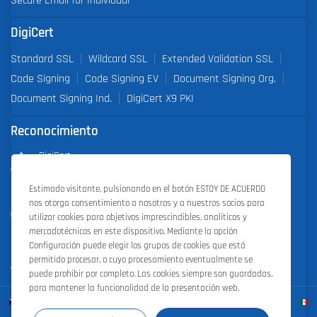
Secure Email for Individual
DigiCert
Standard SSL
Wildcard SSL
Extended Validation SSL
Code Signing
Code Signing EV
Document Signing Org.
Document Signing Ind.
DigiCert X9 PKI
Reconocimiento
DigiCert
Partner of the Year 2019
Estimado visitante, pulsionando en el botón ESTOY DE ACUERDO
nos otorga consentimiento a nosotros y a nuestros socios para
Outstanding Sales Performance Award 2018, 2019, 2020, 2021,
utilizar cookies para objetivos imprescindibles, analíticos y
2022
mercadotécnicos en este dispositivo. Mediante la opción
Configuración puede elegir los grupos de cookies que está
permitido procesar, o cuyo procesamiento eventualmente se
puede prohibir por completo. Las cookies siempre son guardadas,
para mantener la funcionalidad de la presentación web.