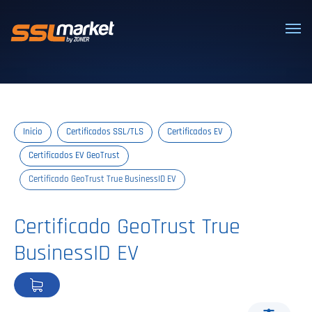
Certificados SSL/TLS confiables
Inicio
Certificados SSL/TLS
Certificados EV
Certificados EV GeoTrust
Certificado GeoTrust True BusinessID EV
Certificado GeoTrust True
BusinessID EV