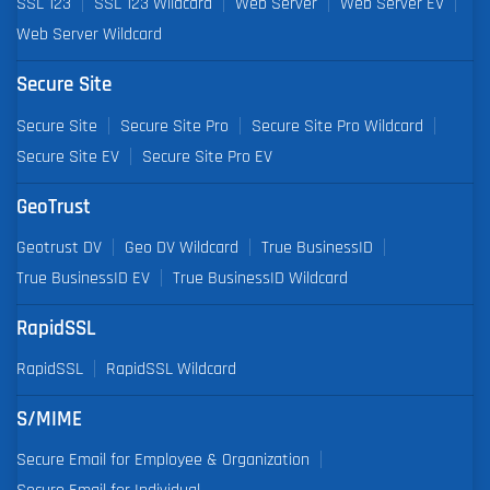
SSL 123
SSL 123 Wildcard
Web Server
Web Server EV
Web Server Wildcard
Secure Site
Secure Site
Secure Site Pro
Secure Site Pro Wildcard
Secure Site EV
Secure Site Pro EV
GeoTrust
Geotrust DV
Geo DV Wildcard
True BusinessID
True BusinessID EV
True BusinessID Wildcard
RapidSSL
RapidSSL
RapidSSL Wildcard
S/MIME
Secure Email for Employee & Organization