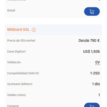
Compatibilidad
SAN/UC
Emitido
Wildcard SSL
(desde)
Desde 790 €
Validez
(años)
US$ 1,936
Pedir
OV
1-250
1 día
1