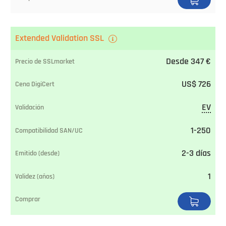
Extended Validation SSL
Desde 347 €
US$ 726
EV
1-250
2-3 días
1