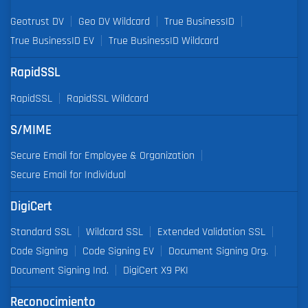
Geotrust DV
Geo DV Wildcard
True BusinessID
True BusinessID EV
True BusinessID Wildcard
RapidSSL
RapidSSL
RapidSSL Wildcard
S/MIME
Secure Email for Employee & Organization
Secure Email for Individual
DigiCert
Standard SSL
Wildcard SSL
Extended Validation SSL
Code Signing
Code Signing EV
Document Signing Org.
Document Signing Ind.
DigiCert X9 PKI
Reconocimiento