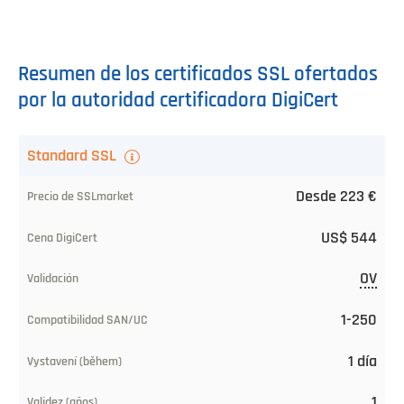
Resumen de los certificados SSL ofertados
por la autoridad certificadora DigiCert
Certificado
Standard SSL
SSL/TLS
Desde 223 €
Precio
US$ 544
de
SSLmarket
OV
Precio
1-250
Thawte
1 día
Validación
1