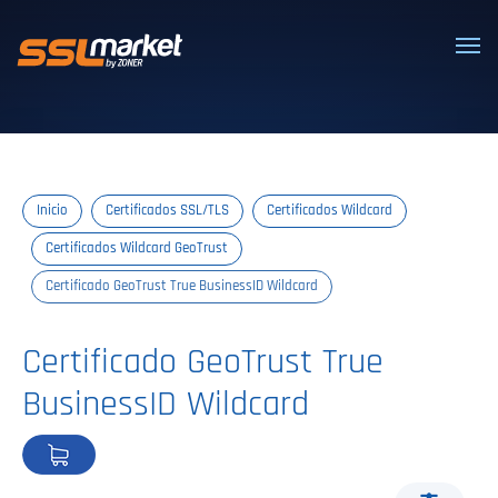
Certificados SSL/TLS confiables
Inicio
Certificados SSL/TLS
Certificados Wildcard
Certificados Wildcard GeoTrust
Certificado GeoTrust True BusinessID Wildcard
Certificado GeoTrust True
BusinessID Wildcard