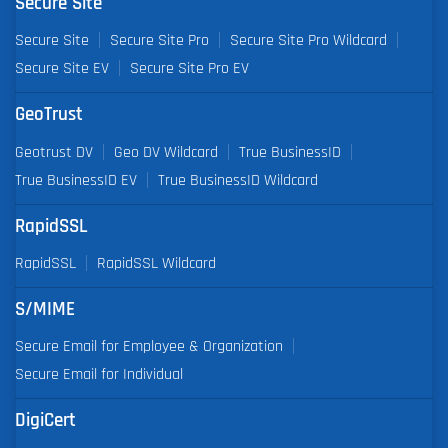
Secure Site
Secure Site
Secure Site Pro
Secure Site Pro Wildcard
Secure Site EV
Secure Site Pro EV
GeoTrust
Geotrust DV
Geo DV Wildcard
True BusinessID
True BusinessID EV
True BusinessID Wildcard
RapidSSL
RapidSSL
RapidSSL Wildcard
S/MIME
Secure Email for Employee & Organization
Secure Email for Individual
DigiCert