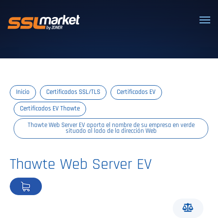
Certificados SSL/TLS confiables
Inicio
Certificados SSL/TLS
Certificados EV
Certificados EV Thawte
Thawte Web Server EV aporta el nombre de su empresa en verde
situado al lado de la dirección Web
Thawte Web Server EV