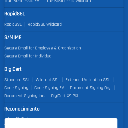
True BusinessID EV
True BusinessID Wildcard
RapidSSL
RapidSSL
RapidSSL Wildcard
S/MIME
Secure Email for Employee & Organization
Secure Email for Individual
DigiCert
Standard SSL
Wildcard SSL
Extended Validation SSL
Code Signing
Code Signing EV
Document Signing Org.
Document Signing Ind.
DigiCert X9 PKI
Reconocimiento
DigiCert
Partner of the Year 2019