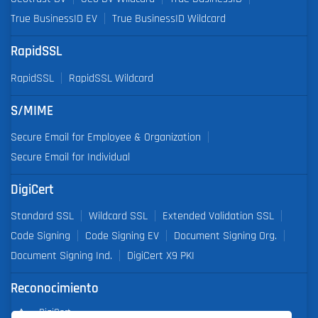
True BusinessID EV
True BusinessID Wildcard
RapidSSL
RapidSSL
RapidSSL Wildcard
S/MIME
Secure Email for Employee & Organization
Secure Email for Individual
DigiCert
Standard SSL
Wildcard SSL
Extended Validation SSL
Code Signing
Code Signing EV
Document Signing Org.
Document Signing Ind.
DigiCert X9 PKI
Reconocimiento
DigiCert