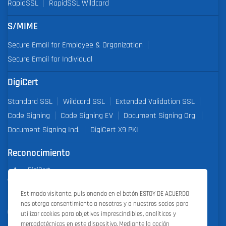
RapidSSL
RapidSSL Wildcard
S/MIME
Secure Email for Employee & Organization
Secure Email for Individual
DigiCert
Standard SSL
Wildcard SSL
Extended Validation SSL
Code Signing
Code Signing EV
Document Signing Org.
Document Signing Ind.
DigiCert X9 PKI
Reconocimiento
DigiCert
Partner of the Year 2019
Estimado visitante, pulsionando en el botón ESTOY DE ACUERDO
nos otorga consentimiento a nosotros y a nuestros socios para
Outstanding Sales Performance Award 2018, 2019, 2020, 2021,
utilizar cookies para objetivos imprescindibles, analíticos y
2022
mercadotécnicos en este dispositivo. Mediante la opción