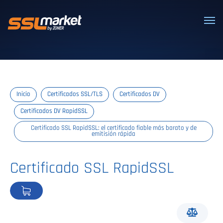
Certificados SSL/TLS confiables
Inicio
Certificados SSL/TLS
Certificados DV
Certificados DV RapidSSL
Certificado SSL RapidSSL: el certificado fiable más barato y de
emitisión rápida
Certificado SSL RapidSSL