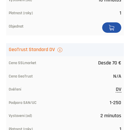
Validación
1
Soporte
SAN/UC
Emitido
GeoTrust Standard DV
(desde)
Desde 70 €
Validez
(años)
N/A
Pedir
DV
1-250
2 minutos
1