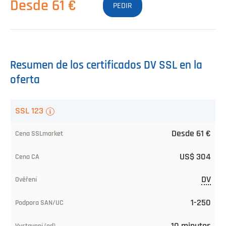
Desde 61 €
PEDIR
Resumen de los certificados DV SSL en la
oferta
Certificados
SSL 123
SSL
Desde 61 €
Precio
US$ 304
SSLmarket
desde
DV
Precio
1-250
CA
10 minutos