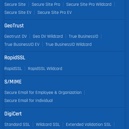
Secure Site
Secure Site Pro
Secure Site Pro Wildcard
Secure Site EV
Secure Site Pro EV
GeoTrust
Geotrust DV
Geo DV Wildcard
True BusinessID
True BusinessID EV
True BusinessID Wildcard
RapidSSL
RapidSSL
RapidSSL Wildcard
S/MIME
Secure Email for Employee & Organization
Secure Email for Individual
DigiCert
Standard SSL
Wildcard SSL
Extended Validation SSL