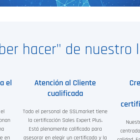
aber hacer" de nuestro 
a el
Atención al Cliente
Cre
cualificada
certi
el
Todo el personal de SSLmarket tiene
ionan
la certificación Sales Expert Plus.
Nuest
na
Está plenamente calificado para
centrado
ue en
asesorar en elegir un certificado y la
calidad. 