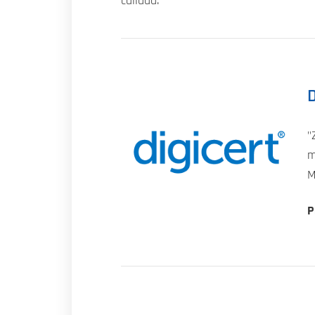
calidad.
D
"
m
M
P