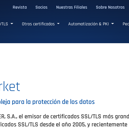
Revista
Socios
Nuestras Filiales
Sobre Nosotros
L/TLS confiables
L/TLS
Otros certificados
Automatización & PKI
Ped
rket
eja para la protección de los datos
, S.A., el emisor de certificados SSL/TLS más grand
ificados SSL/TLS desde el año 2005, y recientement