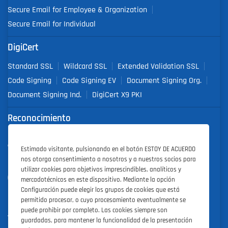
Secure Email for Employee & Organization
Secure Email for Individual
DigiCert
Standard SSL
Wildcard SSL
Extended Validation SSL
Code Signing
Code Signing EV
Document Signing Org.
Document Signing Ind.
DigiCert X9 PKI
Reconocimiento
DigiCert
Partner of the Year 2019
Estimado visitante, pulsionando en el botón ESTOY DE ACUERDO
nos otorga consentimiento a nosotros y a nuestros socios para
utilizar cookies para objetivos imprescindibles, analíticos y
Outstanding Sales Performance Award 2018, 2019, 2020, 2021,
mercadotécnicos en este dispositivo. Mediante la opción
2022
Configuración puede elegir los grupos de cookies que está
permitido procesar, o cuyo procesamiento eventualmente se
puede prohibir por completo. Las cookies siempre son
guardadas, para mantener la funcionalidad de la presentación