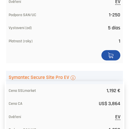
EV
1-250
5 días
1
Symantec Secure Site Pro EV
1,192 €
US$ 3,864
EV