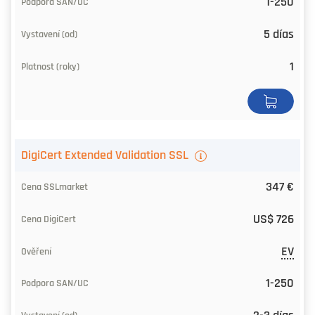
1-250
5 días
1
DigiCert Extended Validation SSL
347 €
US$ 726
EV
1-250