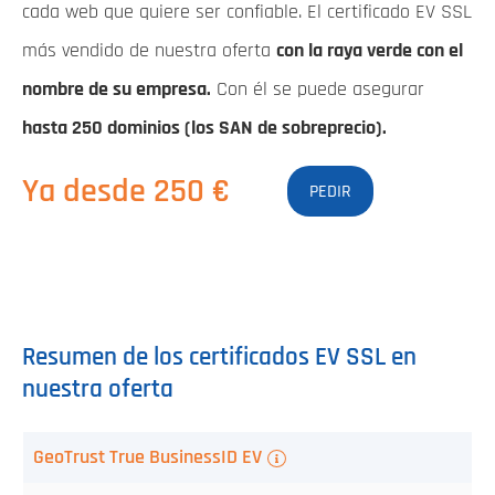
cada web que quiere ser confiable. El certificado EV SSL
más vendido de nuestra oferta
con la raya verde con el
nombre de su empresa.
Con él se puede asegurar
hasta 250 dominios
(los SAN de sobreprecio).
Ya desde 250 €
PEDIR
Resumen de los certificados EV SSL en
nuestra oferta
Certificado
GeoTrust True BusinessID EV
SSL