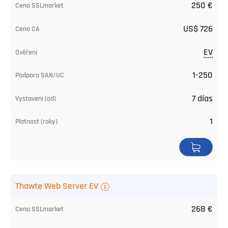
250 €
Precio
US$ 726
desde
SSLmarket
EV
Precio
CA
1-250
Validación
7 días
1
Soporte
SAN/UC
Emitido
(desde)
Thawte Web Server EV
Validez
268 €
(años)