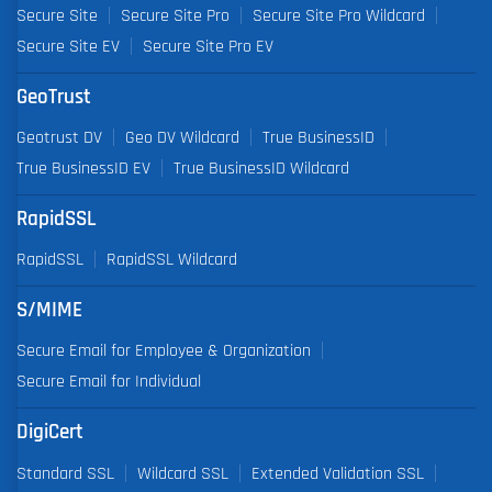
Secure Site
Secure Site Pro
Secure Site Pro Wildcard
Secure Site EV
Secure Site Pro EV
GeoTrust
Geotrust DV
Geo DV Wildcard
True BusinessID
True BusinessID EV
True BusinessID Wildcard
RapidSSL
RapidSSL
RapidSSL Wildcard
S/MIME
Secure Email for Employee & Organization
Secure Email for Individual
DigiCert
Standard SSL
Wildcard SSL
Extended Validation SSL