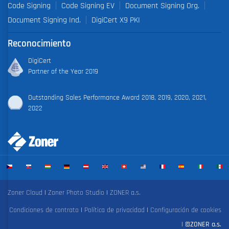
Code Signing
Code Signing EV
Document Signing Org.
Document Signing Ind.
DigiCert X9 PKI
Reconocimiento
DigiCert
Partner of the Year 2019
Outstanding Sales Performance Award 2018, 2019, 2020, 2021,
2022
Zoner Cloud
|
Zoner Photo Studio
|
ZONER a.s.
Condiciones de contrato
|
Política de privacidad
|
Configuración de cookies
|
©ZONER a.s.