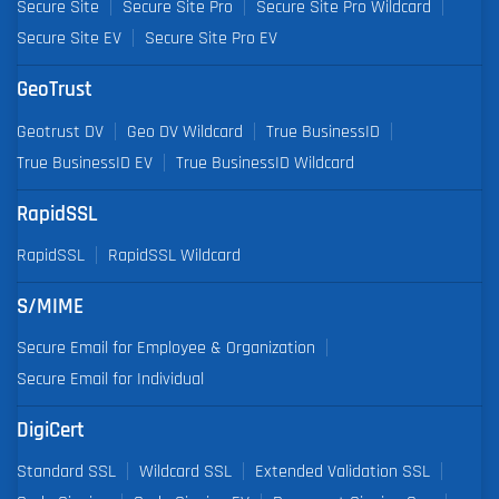
Secure Site
Secure Site Pro
Secure Site Pro Wildcard
Secure Site EV
Secure Site Pro EV
GeoTrust
Geotrust DV
Geo DV Wildcard
True BusinessID
True BusinessID EV
True BusinessID Wildcard
RapidSSL
RapidSSL
RapidSSL Wildcard
S/MIME
Secure Email for Employee & Organization
Secure Email for Individual
DigiCert
Standard SSL
Wildcard SSL
Extended Validation SSL