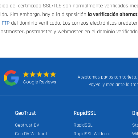
dido del certificado SSL/TLS son normalmente verificados med
edido. Sim embargo, hay a la disposición
la verificación alterna
n FTP
del dominio verificado. Los correos electrónicos predete
 hostmaster, postmaster y webmaster en el dominio verificado
Aceptamos pagos con tarjeta,
n:
PayPal y mediante la tra
GeoTrust
RapidSSL
Di
Geotrust DV
RapidSSL
St
Geo DV Wildcard
RapidSSL Wildcard
Wi