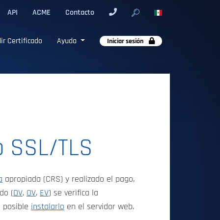
API
ACME
Contacto
ir Certificado
Ayuda
Iniciar sesión
do SSL/TLS
a
apropiada (CRS) y realizado el pago,
do (
DV
,
OV
,
EV
) se verifica la
s posible
instalarlo
en el servidor web.