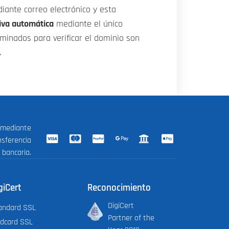
iante correo electrónico y esta
tiva automática
mediante el único
rminados para verificar el dominio son
.
 mediante
nsferencia
bancaria.
giCert
Reconocimiento
DigiCert
andard SSL
Partner of the
ldcard SSL