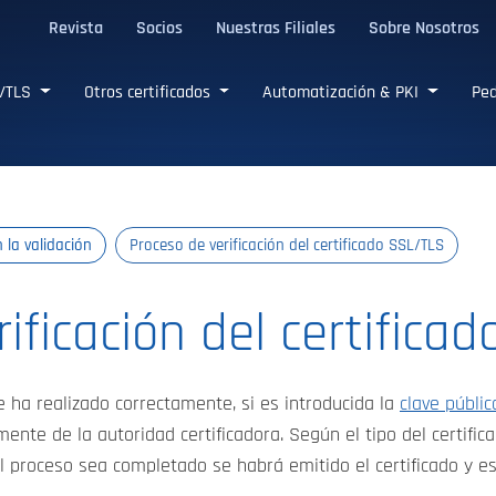
Revista
Socios
Nuestras Filiales
Sobre Nosotros
L/TLS confiables
L/TLS
Otros certificados
Automatización & PKI
Ped
 la validación
Proceso de verificación del certificado SSL/TLS
ificación del certifica
e ha realizado correctamente, si es introducida la
clave públic
ente de la autoridad certificadora. Según el tipo del certifica
l proceso sea completado se habrá emitido el certificado y e