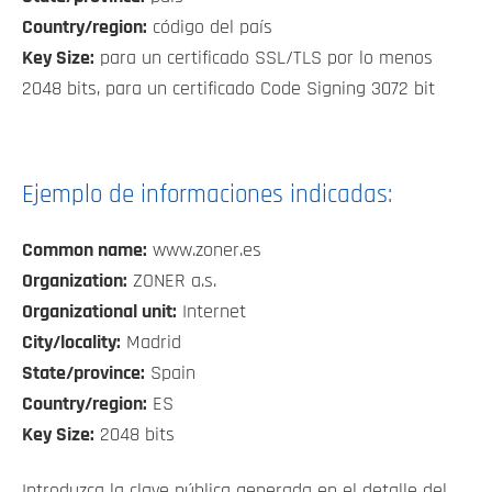
Country/region:
código del país
Key Size:
para un certificado SSL/TLS por lo menos
2048 bits, para un certificado Code Signing 3072 bit
Ejemplo de informaciones indicadas:
Common name:
www.zoner.es
Organization:
ZONER a.s.
Organizational unit:
Internet
City/locality:
Madrid
State/province:
Spain
Country/region:
ES
Key Size:
2048 bits
Introduzca la clave pública generada en el detalle del