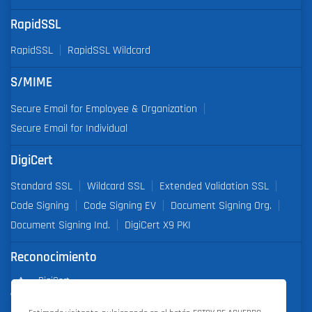
RapidSSL
RapidSSL
RapidSSL Wildcard
S/MIME
Secure Email for Employee & Organization
Secure Email for Individual
DigiCert
Standard SSL
Wildcard SSL
Extended Validation SSL
Code Signing
Code Signing EV
Document Signing Org.
Document Signing Ind.
DigiCert X9 PKI
Reconocimiento
DigiCert
Partner of the Year 2019