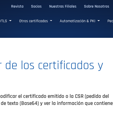
Revista
Socios
Nuestras Filiales
Sobre Nosotros
L/TLS confiables
L/TLS
Otros certificados
Automatización & PKI
Ped
 de los certificados y
dificar el certificado emitido o la CSR (pedido del
 de texto (Base64) y ver la información que contiene