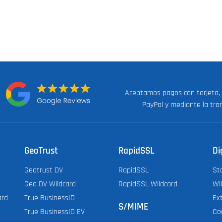
Aceptamos pagos con tarjeta,
n:
PayPal y mediante la tra
GeoTrust
RapidSSL
Di
Geotrust DV
RapidSSL
St
Geo DV Wildcard
RapidSSL Wildcard
Wi
ard
True BusinessID
Ex
S/MIME
True BusinessID EV
Co