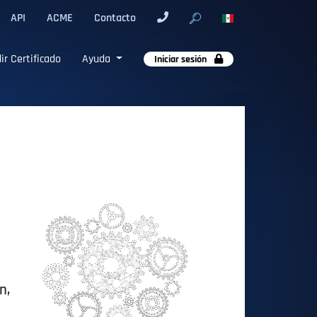
API
ACME
Contacto
ir Certificado
Ayuda
Iniciar sesión
n,