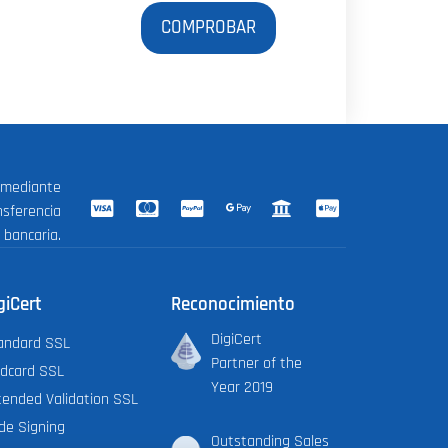
 mediante
nsferencia
bancaria.
giCert
Reconocimiento
DigiCert
andard SSL
Partner of the
ldcard SSL
Year 2019
tended Validation SSL
de Signing
Outstanding Sales