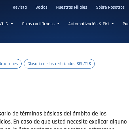
Revista
Socios
Nuestras Filiales
Sobre Nosotros
L/TLS confiables
L/TLS
Otros certificados
Automatización & PKI
Ped
strucciones
Glosario de los certificados SSL/TLS
ario de términos básicos del ámbito de los
icios. En caso de que usted necesite explicar alguno