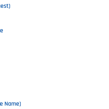
est)
te
ve Name)