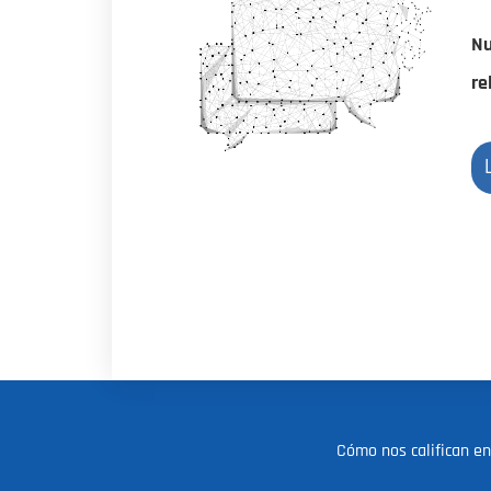
Nu
re
Cómo nos califican 