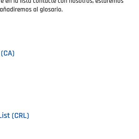
e en la lista contacte con nosotros, estaremos
 añadiremos al glosario.
 (CA)
ist (CRL)