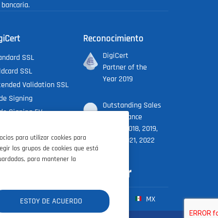
bancaria.
giCert
Reconocimiento
DigiCert
andard SSL
Partner of the
ldcard SSL
Year 2019
tended Validation SSL
de Signing
Outstanding Sales
de Signing EV
Performance
cument Signing Org.
Award 2018, 2019,
ios para utilizar cookies para
cument Signing Ind.
2020, 2021, 2022
legir los grupos de cookies que está
giCert X9 PKI
uardadas, para mantener la
FR
ES
IT
MX
ESTOY DE ACUERDO