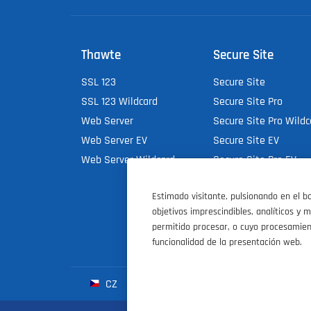
Thawte
Secure Site
SSL 123
Secure Site
SSL 123 Wildcard
Secure Site Pro
Web Server
Secure Site Pro Wildc
Web Server EV
Secure Site EV
Web Server Wildcard
Secure Site Pro EV
Estimado visitante, pulsionando en el 
objetivos imprescindibles, analíticos y
permitido procesar, o cuyo procesamie
funcionalidad de la presentación web.
CZ
SK
HU
D