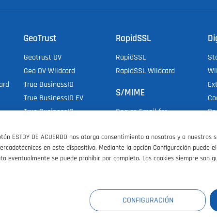
GeoTrust
RapidSSL
Di
Geotrust DV
RapidSSL
St
Geo DV Wildcard
RapidSSL Wildcard
Wi
ard
True BusinessID
Ex
S/MIME
True BusinessID EV
Co
True BusinessID
Co
Secure Email for
Wildcard
Do
Employee
botón ESTOY DE ACUERDO nos otorga consentimiento a nosotros y a nuestros soc
Do
& Organization
 mercadotécnicos en este dispositivo. Mediante la opción Configuración puede e
Di
Secure Email for
nto eventualmente se puede prohibir por completo. Las cookies siempre son g
Individual
E
AT
GB
CH
US
CONFIGURACIÓN