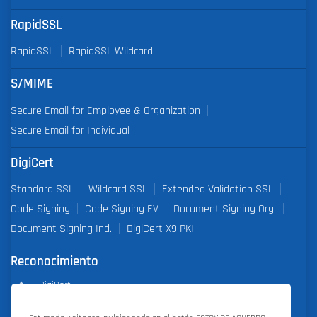
RapidSSL
RapidSSL
RapidSSL Wildcard
S/MIME
Secure Email for Employee & Organization
Secure Email for Individual
DigiCert
Standard SSL
Wildcard SSL
Extended Validation SSL
Code Signing
Code Signing EV
Document Signing Org.
Document Signing Ind.
DigiCert X9 PKI
Reconocimiento
DigiCert
Partner of the Year 2019