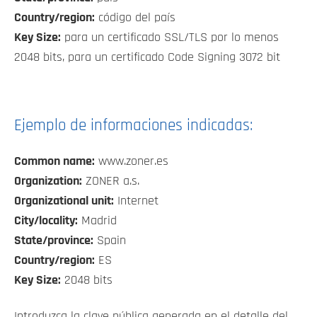
Country/region:
código del país
Key Size:
para un certificado SSL/TLS por lo menos
2048 bits, para un certificado Code Signing 3072 bit
Ejemplo de informaciones indicadas:
Common name:
www.zoner.es
Organization:
ZONER a.s.
Organizational unit:
Internet
City/locality:
Madrid
State/province:
Spain
Country/region:
ES
Key Size:
2048 bits
Introduzca la clave pública generada en el detalle del