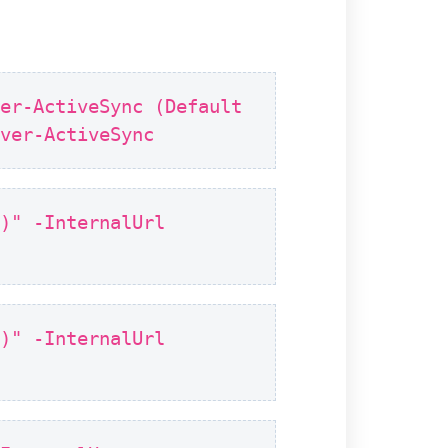
ver-ActiveSync (Default
rver-ActiveSync
e)" -InternalUrl
e)" -InternalUrl