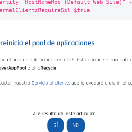
entity "HostNameRpc (Default Web Site)" 
ernalClientsRequireSsl $true
reinicia el pool de aplicaciones
cia el pool de aplicaciones en el IIS. Esta opción se encuentra
overAppPool
e elija
Recycle
tactar nuestro
Servicio al cliente
, que le ayudará a elegir el 
¿Le resultó útil este artículo?
SÍ
NO