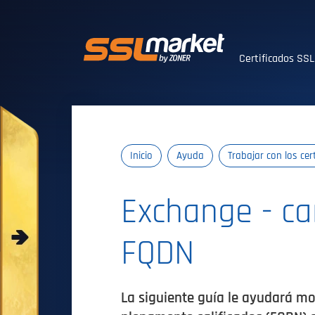
Certificados SS
Certificados SS
Inicio
Ayuda
Trabajar con los cer
Exchange - c
FQDN
La siguiente guía le ayudará mo