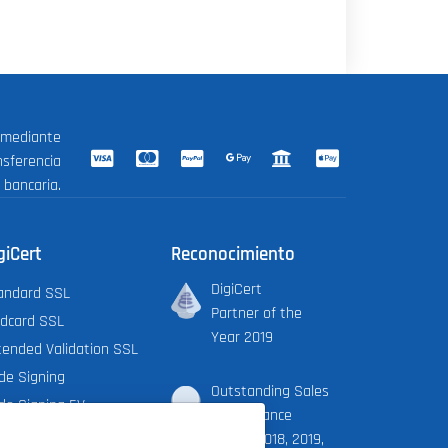
 mediante
nsferencia
bancaria.
giCert
Reconocimiento
DigiCert
andard SSL
Partner of the
ldcard SSL
Year 2019
tended Validation SSL
de Signing
Outstanding Sales
de Signing EV
Performance
cument Signing Org.
Award 2018, 2019,