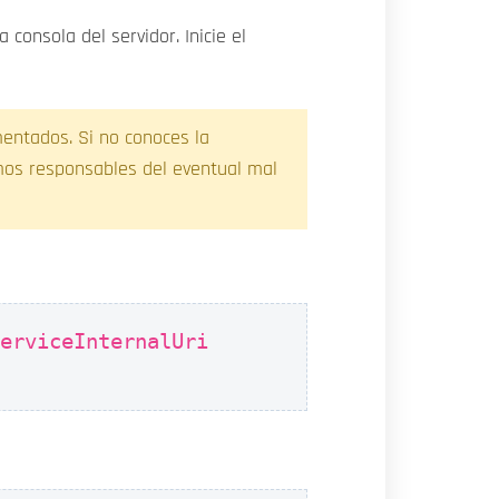
consola del servidor. Inicie el
entados. Si no conoces la
mos responsables del eventual mal
ServiceInternalUri