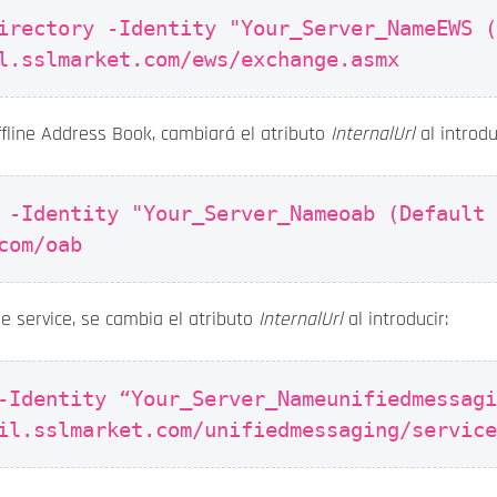
irectory -Identity "Your_Server_NameEWS 
l.sslmarket.com/ews/exchange.asmx
ffline Address Book, cambiará el atributo
InternalUrl
al introdu
 -Identity "Your_Server_Nameoab (Default
com/oab
ge service, se cambia el atributo
InternalUrl
al introducir:
-Identity “Your_Server_Nameunifiedmessag
il.sslmarket.com/unifiedmessaging/servic