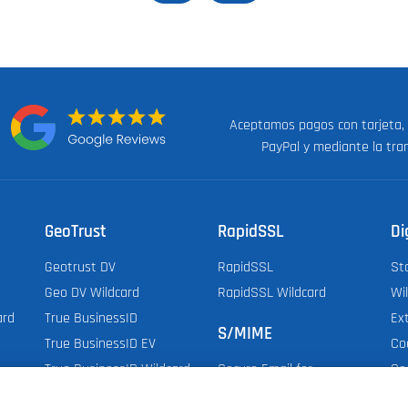
Aceptamos pagos con tarjeta,
n:
PayPal y mediante la tra
GeoTrust
RapidSSL
Di
Geotrust DV
RapidSSL
St
Geo DV Wildcard
RapidSSL Wildcard
Wi
ard
True BusinessID
Ex
S/MIME
True BusinessID EV
Co
True BusinessID Wildcard
Co
Secure Email for
Do
Employee & Organization