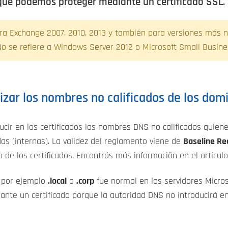
que podemos proteger mediante un certificado SSL.
ra Exchange 2007, 2010, 2013 y también para versiones más nu
 se refiere a Windows Server 2012 o Microsoft Small Busines
lizar los nombres no calificados de los dom
ducir en los certificados los nombres DNS no calificados quie
das (internas). La validez del reglamento viene de
Baseline Re
n de los certificados. Encontrás más informaciön en el artícul
o por ejemplo
.local
o
.corp
fue normal en los servidores Micro
nte un certificado porque la autoridad DNS no introducirá en