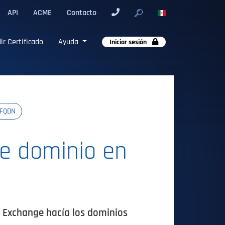
API
ACME
Contacto
ir Certificado
Ayuda
Iniciar sesión
 FQDN
e dominio en
n Exchange hacía los dominios