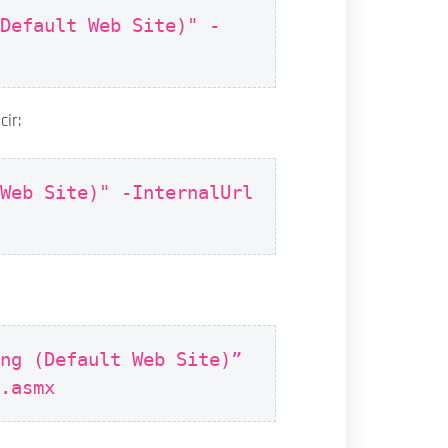
(Default Web Site)" -
cir:
 Web Site)" -InternalUrl
ing (Default Web Site)”
e.asmx