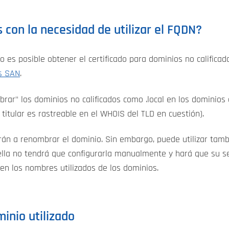
con la necesidad de utilizar el FQDN?
o es posible obtener el certificado para dominios no califica
os SAN
.
ar" los dominios no calificados como .local en los dominios c
 titular es rastreable en el WHOIS del TLD en cuestión).
rán a renombrar el dominio. Sin embargo, puede utilizar tamb
 ella no tendrá que configurarla manualmente y hará que su s
en los nombres utilizados de los dominios.
inio utilizado