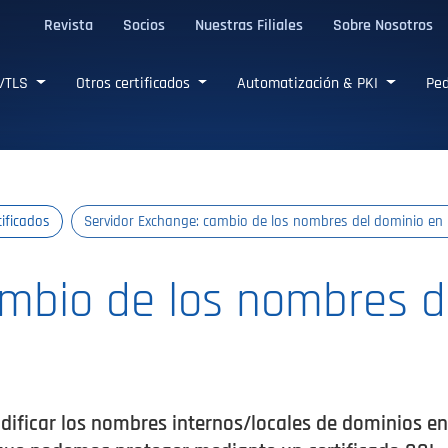
Revista
Socios
Nuestras Filiales
Sobre Nosotros
L/TLS confiables
L/TLS
Otros certificados
Automatización & PKI
Ped
tificados
Servidor Exchange: cambio de los nombres del dominio en
ambio de los nombres d
dificar los nombres internos/locales de dominios e