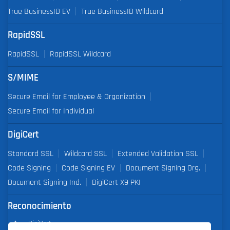
True BusinessID EV
True BusinessID Wildcard
RapidSSL
RapidSSL
RapidSSL Wildcard
S/MIME
Secure Email for Employee & Organization
Secure Email for Individual
DigiCert
Standard SSL
Wildcard SSL
Extended Validation SSL
Code Signing
Code Signing EV
Document Signing Org.
Document Signing Ind.
DigiCert X9 PKI
Reconocimiento
DigiCert