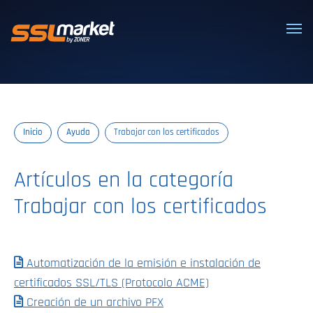
Certificados SSL/TLS confiables
Inicio
Ayuda
Trabajar con los certificados
Artículos en la categoría
Trabajar con los certificados
Automatización de la emisión e instalación de
certificados SSL/TLS (Protocolo ACME)
Creación de un archivo PFX