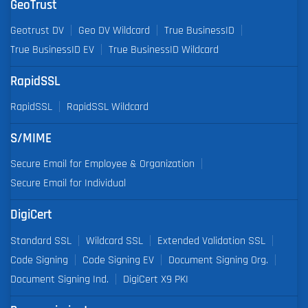
GeoTrust
Geotrust DV
Geo DV Wildcard
True BusinessID
True BusinessID EV
True BusinessID Wildcard
RapidSSL
RapidSSL
RapidSSL Wildcard
S/MIME
Secure Email for Employee & Organization
Secure Email for Individual
DigiCert
Standard SSL
Wildcard SSL
Extended Validation SSL
Code Signing
Code Signing EV
Document Signing Org.
Document Signing Ind.
DigiCert X9 PKI