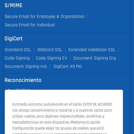
S/MIME
Secure Email for Employee & Organization
Secure Email for Individual
DigiCert
Standard SSL
Wildcard SSL
Extended Validation SSL
Code Signing
Code Signing EV
Document Signing Org.
Document Signing Ind.
DigiCert X9 PKI
Reconocimiento
DigiCert
Partner of the Year 2019
Estimado visitante, pulsionando en el botón ESTOY DE ACUERDO
nos otorga consentimiento a nosotros y a nuestros socios para
Outstanding Sales Performance Award 2018, 2019, 2020, 2021,
utilizar cookies para objetivos imprescindibles, analíticos y
2022
mercadotécnicos en este dispositivo. Mediante la opción
Configuración puede elegir los grupos de cookies que está