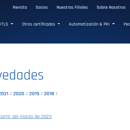
Revista
Socios
Nuestras Filiales
Sobre Nosotros
L/TLS confiables
L/TLS
Otros certificados
Automatización & PKI
Ped
ovedades
2021
2020
2019
2018
 partir del marzo de 2023