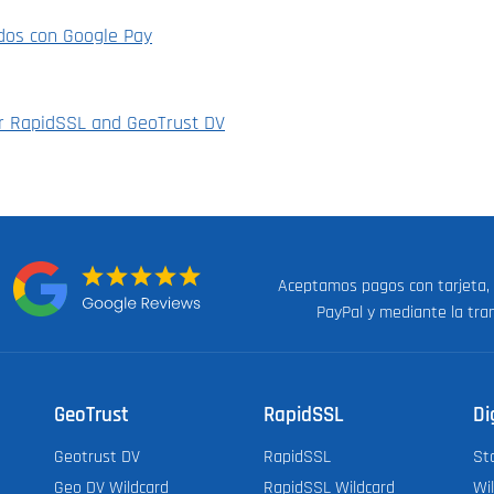
ados con Google Pay
or RapidSSL and GeoTrust DV
Aceptamos pagos con tarjeta,
n:
PayPal y mediante la tra
GeoTrust
RapidSSL
Di
Geotrust DV
RapidSSL
St
Geo DV Wildcard
RapidSSL Wildcard
Wi