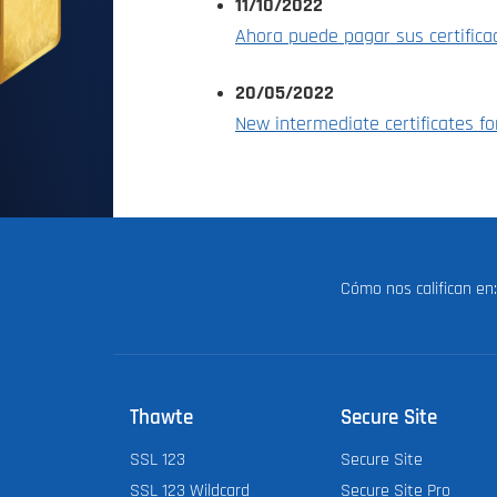
11/10/2022
Ahora puede pagar sus certific
20/05/2022
New intermediate certificates f
Cómo nos califican e
Thawte
Secure Site
SSL 123
Secure Site
SSL 123 Wildcard
Secure Site Pro