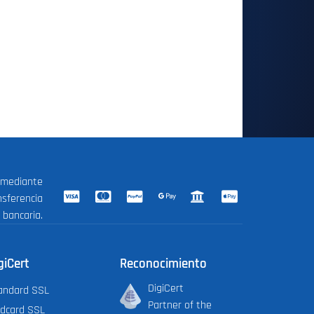
 mediante
nsferencia
bancaria.
giCert
Reconocimiento
DigiCert
andard SSL
Partner of the
ldcard SSL