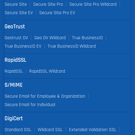
Secure Site
Secure Site Pro
Secure Site Pro Wildcard
Secure Site EV
Secure Site Pro EV
GeoTrust
Geotrust DV
Geo DV Wildcard
True BusinessID
True BusinessID EV
True BusinessID Wildcard
RapidSSL
RapidSSL
RapidSSL Wildcard
S/MIME
Secure Email for Employee & Organization
Secure Email for Individual
DigiCert
Standard SSL
Wildcard SSL
Extended Validation SSL