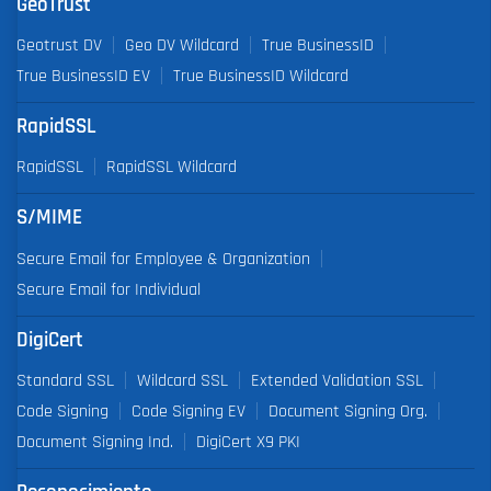
GeoTrust
Geotrust DV
Geo DV Wildcard
True BusinessID
True BusinessID EV
True BusinessID Wildcard
RapidSSL
RapidSSL
RapidSSL Wildcard
S/MIME
Secure Email for Employee & Organization
Secure Email for Individual
DigiCert
Standard SSL
Wildcard SSL
Extended Validation SSL
Code Signing
Code Signing EV
Document Signing Org.
Document Signing Ind.
DigiCert X9 PKI