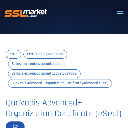
Certificados SSL/TLS confiables
Inicio
Certificados para firmar
Sellos electrónicos garantizados
Sellos electrónicos garantizados QuoVadis
QuoVadis Advanced+ Organization Certificate (Advanced eSeal)
QuoVadis Advanced+
Organization Certificate (eSeal)