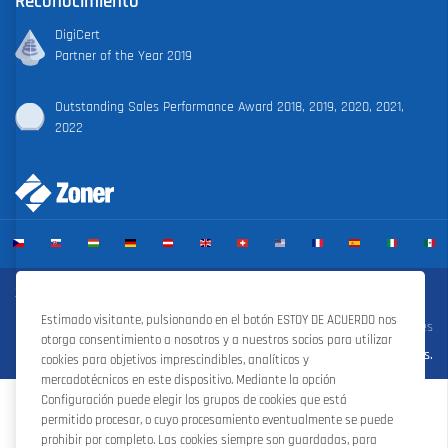
Reconocimiento
DigiCert
Partner of the Year 2019
Outstanding Sales Performance Award 2018, 2019, 2020, 2021,
2022
Zoner Cloud
|
Zoner Photo Studio
|
ZONER a.s.
Estimado visitante, pulsionando en el botón ESTOY DE ACUERDO nos
Condiciones de contrato
|
Política de privacidad
|
Configuración de cookies
otorga consentimiento a nosotros y a nuestros socios para utilizar
|
©ZONER a.s.
cookies para objetivos imprescindibles, analíticos y
mercadotécnicos en este dispositivo. Mediante la opción
Configuración puede elegir los grupos de cookies que está
permitido procesar, o cuyo procesamiento eventualmente se puede
prohibir por completo. Las cookies siempre son guardadas, para