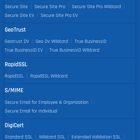
Secure Site
Secure Site Pro
Secure Site Pro Wildcard
Secure Site EV
Secure Site Pro EV
GeoTrust
Geotrust DV
Geo DV Wildcard
True BusinessID
True BusinessID EV
True BusinessID Wildcard
RapidSSL
RapidSSL
RapidSSL Wildcard
S/MIME
Secure Email for Employee & Organization
Secure Email for Individual
DigiCert
Standard SSL
Wildcard SSL
Extended Validation SSL