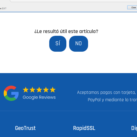
¿Le resultó útil este artículo?
SÍ
NO
Aceptamos pagos con tarjeta,
n:
PayPal y mediante la tra
GeoTrust
RapidSSL
Di