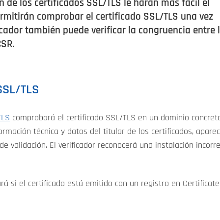
 de los certificados SSL/TLS le harán más fácil el
permitirán comprobar el certificado SSL/TLS una vez
icador también puede verificar la congruencia entre 
CSR.
 SSL/TLS
TLS
comprobará el certificado SSL/TLS en un dominio concreto 
rmación técnica y datos del titular de los certificados, apare
 de validación. El verificador reconocerá una instalación incorr
á si el certificado está emitido con un registro en Certifica