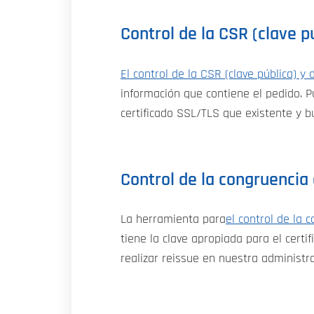
Control de la CSR (clave pú
El control de la CSR (clave pública) y d
información que contiene el pedido. P
certificado SSL/TLS que existente y b
Control de la congruencia 
La herramienta para
el control de la c
tiene la clave apropiada para el certif
realizar reissue en nuestra administra