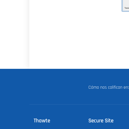
Cómo nos califican e
Thawte
Secure Site