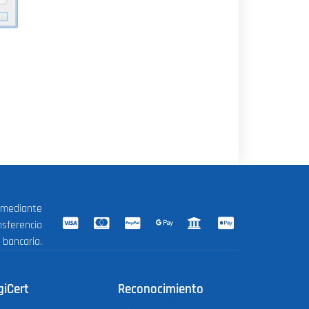
 mediante
nsferencia
bancaria.
giCert
Reconocimiento