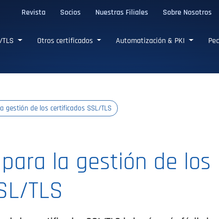
Revista
Socios
Nuestras Filiales
Sobre Nosotros
L/TLS confiables
L/TLS
Otros certificados
Automatización & PKI
Ped
a gestión de los certificados SSL/TLS
para la gestión de los
SSL/TLS