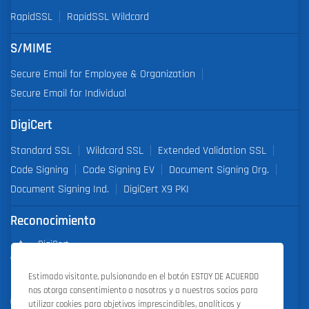
RapidSSL
RapidSSL Wildcard
S/MIME
Secure Email for Employee & Organization
Secure Email for Individual
DigiCert
Standard SSL
Wildcard SSL
Extended Validation SSL
Code Signing
Code Signing EV
Document Signing Org.
Document Signing Ind.
DigiCert X9 PKI
Reconocimiento
DigiCert
Partner of the Year 2019
Estimado visitante, pulsionando en el botón ESTOY DE ACUERDO
nos otorga consentimiento a nosotros y a nuestros socios para
Outstanding Sales Performance Award 2018, 2019, 2020, 2021,
utilizar cookies para objetivos imprescindibles, analíticos y
2022