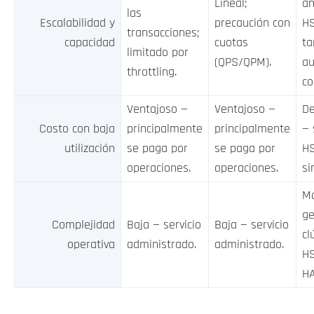
Lineal;
añ
las
Escalabilidad y
precaución con
H
transacciones;
capacidad
cuotas
t
limitado por
(QPS/QPM).
au
throttling.
co
Ventajoso —
Ventajoso —
De
Costo con baja
principalmente
principalmente
— 
utilización
se paga por
se paga por
HS
operaciones.
operaciones.
si
M
ge
Complejidad
Baja — servicio
Baja — servicio
cl
operativa
administrado.
administrado.
H
HA