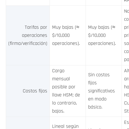
No
co
Tarifas por
Muy bajas (≈
Muy bajas (≈
pr
operaciones
$/10,000
$/10,000
pr
(firma/verificación)
operaciones).
operaciones).
so
ca
po
Cargo
Al
Sin costos
mensual
ar
fijos
posible por
ho
Costos fijos
significativos
llave HSM; de
HS
en modo
lo contrario,
C
básico.
bajos.
St
Es
Lineal según