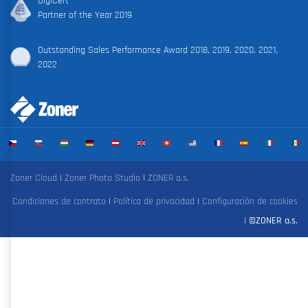
DigiCert
Partner of the Year 2019
Outstanding Sales Performance Award 2018, 2019, 2020, 2021,
2022
Zoner Cloud
|
Zoner Photo Studio
|
ZONER a.s.
Condiciones de contrato
|
Política de privacidad
|
Configuración de cookies
|
©ZONER a.s.