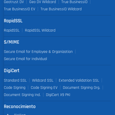
Geotrust DV
Geo DV Wildcard
True BusinessID
True BusinessID EV
True BusinessID Wildcard
RapidSSL
RapidSSL
RapidSSL Wildcard
S/MIME
Secure Email for Employee & Organization
Secure Email for Individual
DigiCert
Standard SSL
Wildcard SSL
Extended Validation SSL
Code Signing
Code Signing EV
Document Signing Org.
Document Signing Ind.
DigiCert X9 PKI
Reconocimiento