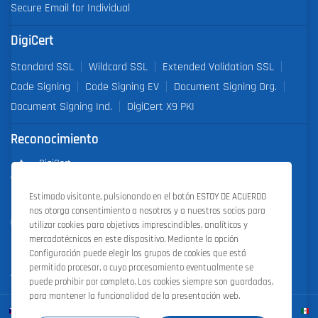
Secure Email for Individual
DigiCert
Standard SSL
Wildcard SSL
Extended Validation SSL
Code Signing
Code Signing EV
Document Signing Org.
Document Signing Ind.
DigiCert X9 PKI
Reconocimiento
DigiCert
Partner of the Year 2019
Estimado visitante, pulsionando en el botón ESTOY DE ACUERDO
nos otorga consentimiento a nosotros y a nuestros socios para
Outstanding Sales Performance Award 2018, 2019, 2020, 2021,
utilizar cookies para objetivos imprescindibles, analíticos y
2022
mercadotécnicos en este dispositivo. Mediante la opción
Configuración puede elegir los grupos de cookies que está
permitido procesar, o cuyo procesamiento eventualmente se
puede prohibir por completo. Las cookies siempre son guardadas,
para mantener la funcionalidad de la presentación web.