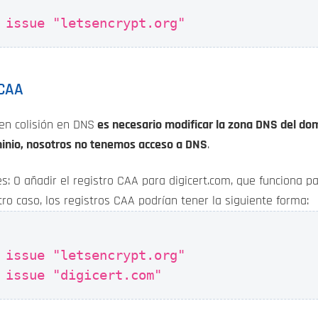
 issue "letsencrypt.org"
 CAA
en colisión en DNS
es necesario modificar la zona DNS del do
minio, nosotros no tenemos acceso a DNS
.
s: O añadir el registro CAA para digicert.com, que funciona p
stro caso, los registros CAA podrían tener la siguiente forma:
 issue "letsencrypt.org"
 issue "digicert.com"