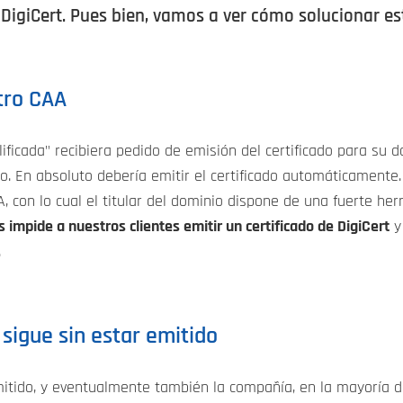
e DigiCert. Pues bien, vamos a ver cómo solucionar e
stro CAA
lificada" recibiera pedido de emisión del certificado para su 
nio. En absoluto debería emitir el certificado automáticament
, con lo cual el titular del dominio dispone de una fuerte he
impide a nuestros clientes emitir un certificado de DigiCert
y 
.
 sigue sin estar emitido
emitido, y eventualmente también la compañía, en la mayoría d