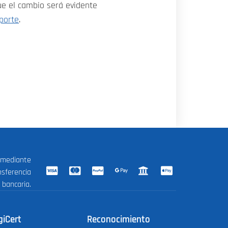
ue el cambio será evidente
porte
.
 mediante
nsferencia
bancaria.
giCert
Reconocimiento