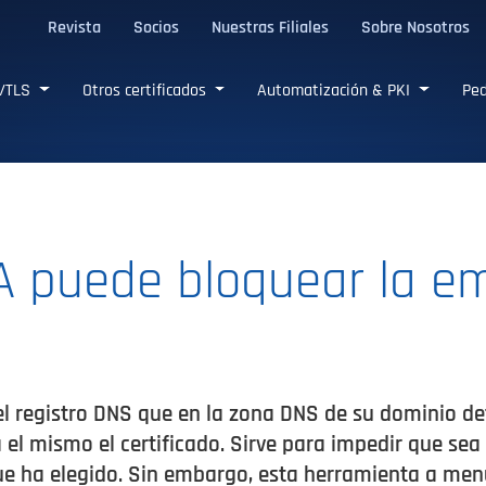
Revista
Socios
Nuestras Filiales
Sobre Nosotros
L/TLS confiables
L/TLS
Otros certificados
Automatización & PKI
Ped
AA puede bloquear la em
el registro DNS que en la zona DNS de su dominio de
 el mismo el certificado. Sirve para impedir que sea 
que ha elegido. Sin embargo, esta herramienta a men