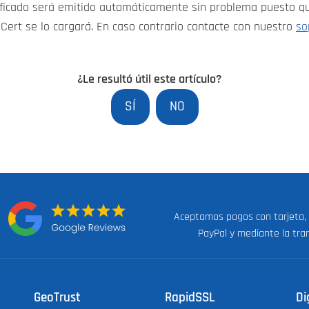
tificado será emitido automáticamente sin problema puesto q
Cert se lo cargará. En caso contrario contacte con nuestro
so
¿Le resultó útil este artículo?
SÍ
NO
Aceptamos pagos con tarjeta,
n:
PayPal y mediante la tra
GeoTrust
RapidSSL
Di