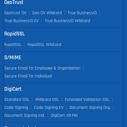
GeoTrust
Geotrust DV
Geo DV Wildcard
True BusinessID
True BusinessID EV
True BusinessID Wildcard
RapidSSL
RapidSSL
RapidSSL Wildcard
S/MIME
Secure Email for Employee & Organization
Secure Email for Individual
DigiCert
Standard SSL
Wildcard SSL
Extended Validation SSL
Code Signing
Code Signing EV
Document Signing Org.
Document Signing Ind.
DigiCert X9 PKI