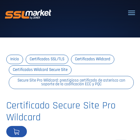
Certificados SSL/TLS confiables
Inicio
Certificados SSL/TLS
Certificados Wildcard
Certificados Wildcard Secure Site
Secure Site Pro Wildcard: prestigioso certificado de asterisco con
soporte de la codificación ECC y PQC
Certificado Secure Site Pro
Wildcard