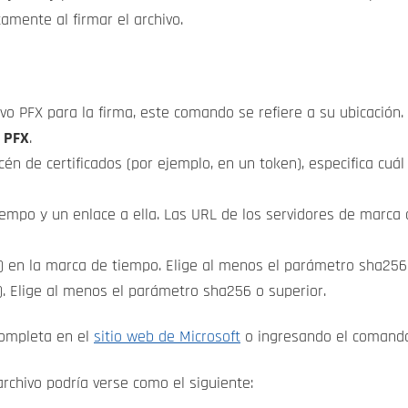
amente al firmar el archivo.
hivo PFX para la firma, este comando se refiere a su ubicación.
n PFX
.
én de certificados (por ejemplo, en un token), especifica cuá
empo y un enlace a ella. Las URL de los servidores de marca
t) en la marca de tiempo. Elige al menos el parámetro sha256
t). Elige al menos el parámetro sha256 o superior.
completa en el
sitio web de Microsoft
o ingresando el comando
rchivo podría verse como el siguiente: