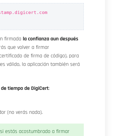
stamp.digicert.com
ión firmada
la confianza aun después
ás que volver a firmar
ertificado de firma de código), para
s válido, la aplicación también será
 de tiempo de DigiCert
:
dor (no verás nada).
 si estás acostumbrado a firmar