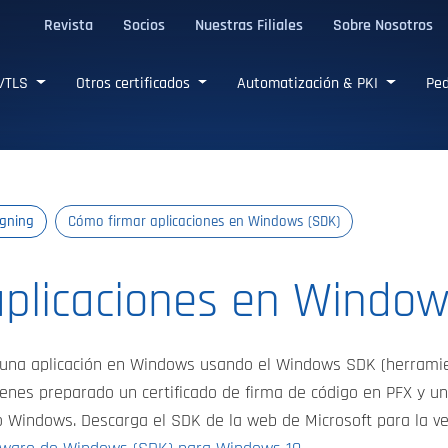
Revista
Socios
Nuestras Filiales
Sobre Nosotros
L/TLS confiables
L/TLS
Otros certificados
Automatización & PKI
Ped
igning
Cómo firmar aplicaciones en Windows (SDK)
plicaciones en Window
una aplicación en Windows usando el Windows SDK (herramient
ienes preparado un certificado de firma de código en PFX y u
o Windows. Descarga el SDK de la web de Microsoft para la v