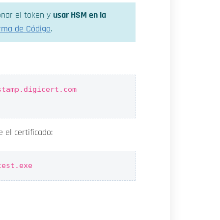
nar el token y
usar HSM en la
irma de Código
.
stamp.digicert.com
el certificado:
test.exe