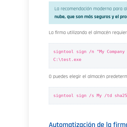
La recomendación moderna para al
nube, que son más seguros y el pro
La firma utilizando el almacén requi
signtool sign /n "My Company
C:\test.exe
O puedes elegir el almacén predeterm
signtool sign /s My /td sha2
Automatización de la fir