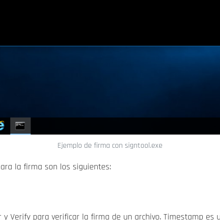
Ejemplo de firma con signtool.exe
ra la firma son los siguientes:
 y Verify para verificar la firma de un archivo. Timestamp 