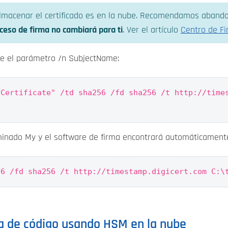
macenar el certificado es en la nube. Recomendamos abando
ceso de firma no cambiará para ti
. Ver el artículo
Centro de F
ere el parámetro /n SubjectName:
 Certificate" /td sha256 /fd sha256 /t http://time
inado My y el software de firma encontrará automáticamente 
56 /fd sha256 /t http://timestamp.digicert.com C:\
ma de código usando HSM en la nube