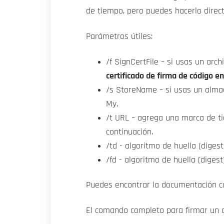
de tiempo, pero puedes hacerlo direct
Parámetros útiles:
/f SignCertFile – si usas un arc
certificado de firma de código e
/s StoreName – si usas un almac
My.
/t URL – agrega una marca de ti
continuación.
/td - algoritmo de huella (diges
/fd - algoritmo de huella (diges
Puedes encontrar la documentación 
El comando completo para firmar un a