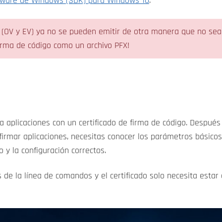
ftware de Windows (SDK) para Windows 10
.
go (OV y EV) ya no se pueden emitir de otra manera que no se
irma de código como un archivo PFX!
 aplicaciones con un certificado de firma de código. Después
firmar aplicaciones, necesitas conocer los parámetros básico
do y la configuración correctos.
s de la línea de comandos y el certificado solo necesita esta