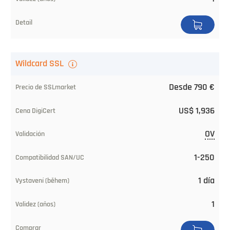
Compatibilidad
SAN/UC
Emitido
Wildcard SSL
(desde)
Desde 790 €
Validez
(años)
US$ 1,936
Pedir
OV
1-250
1 día
1