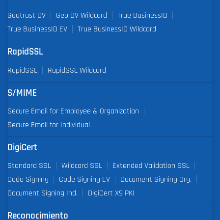
Geotrust DV
Geo DV Wildcard
True BusinessID
True BusinessID EV
True BusinessID Wildcard
RapidSSL
RapidSSL
RapidSSL Wildcard
S/MIME
Secure Email for Employee & Organization
Secure Email for Individual
DigiCert
Standard SSL
Wildcard SSL
Extended Validation SSL
Code Signing
Code Signing EV
Document Signing Org.
Document Signing Ind.
DigiCert X9 PKI
Reconocimiento