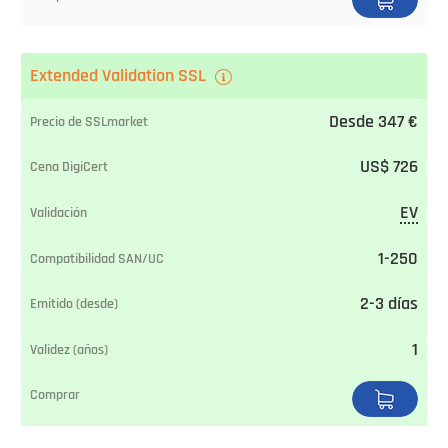
Extended Validation SSL
Desde 347 €
US$ 726
EV
1-250
2-3 días
1