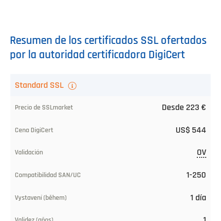
Resumen de los certificados SSL ofertados
por la autoridad certificadora DigiCert
Certificado
Standard SSL
SSL/TLS
Desde 223 €
Precio
US$ 544
de
SSLmarket
OV
Precio
1-250
Thawte
1 día
Validación
1