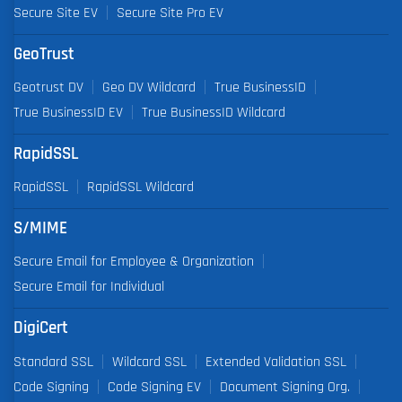
Secure Site EV
Secure Site Pro EV
GeoTrust
Geotrust DV
Geo DV Wildcard
True BusinessID
True BusinessID EV
True BusinessID Wildcard
RapidSSL
RapidSSL
RapidSSL Wildcard
S/MIME
Secure Email for Employee & Organization
Secure Email for Individual
DigiCert
Standard SSL
Wildcard SSL
Extended Validation SSL
Code Signing
Code Signing EV
Document Signing Org.