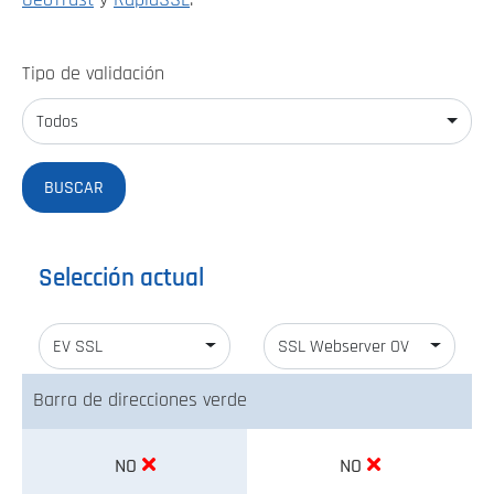
GeoTrust
y
RapidSSL
.
Tipo de validación
Todos
Selección actual
EV SSL
SSL Webserver OV
Barra de direcciones verde
NO
NO