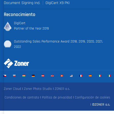
Document Signing Ind.
DigiCert X9 PKI
Reconocimiento
DigiCert
Partner of the Year 2019
Outstanding Sales Performance Award 2018, 2019, 2020, 2021,
2022
Zoner Cloud
|
Zoner Photo Studio
|
ZONER a.s.
Condiciones de contrato
|
Política de privacidad
|
Configuración de cookies
|
©ZONER a.s.